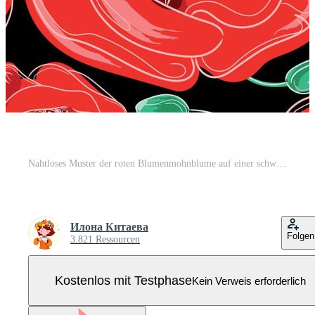
Nahtloses Muster der roten Blumenmohnblume auf einer schwarzen Hintergrundvektorillustration. florale mohnblumen nahtloser hintergrund. kann für textilien, tapeten, drucke und webdesign verwendet werden. trendige botanische textur Pro Vektor
Илона Китаева
Folgen
3.821 Ressourcen
Kostenlos mit Testphase
Kein Verweis erforderlich