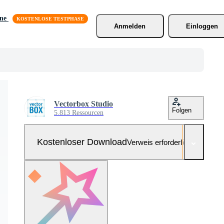
äne
Anmelden
Einloggen
Vectorbox Studio
Folgen
5.813 Ressourcen
Kostenloser Download
Verweis erforderlich