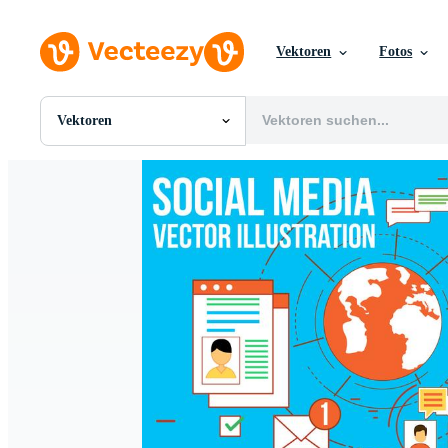
Vektoren
Fotos
Vektoren
Alle Bilder
Fotos
PNGs
PSDs
SVGs
Vorlagen
Vektoren
Videos
Motion Graphics
Redaktionelle Bilder
Redaktionelle Ereignisse