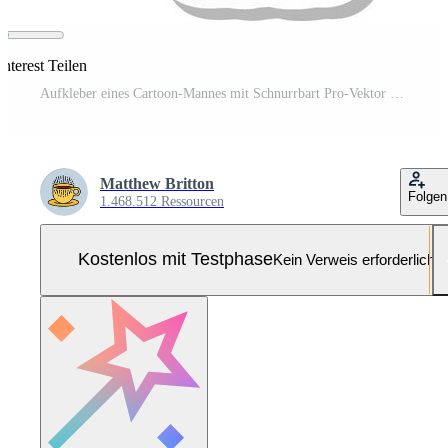
nterest Teilen
Aufkleber eines Cartoon-Mannes mit Schnurrbart Pro-Vektor und Pro-SVG
Matthew Britton
Folgen
1.468.512 Ressourcen
Kostenlos mit Testphase
Kein Verweis erforderlich