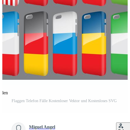
eilen
Flaggen Telefon Fälle Kostenloser Vektor und Kostenloses SVG
Miguel Angel