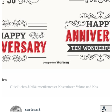
eilen
Glückliches Jubiläumsetikettenset Kostenloser Vektor und Kostenloses SVG
carterart