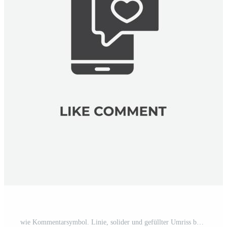
wie Kommentarsymbol. Linie, solider und gefüllter Umriss bunte Version, Umriss und gefülltes Vektorzeichen. ideensymbol, logoillustration. Vektorgrafiken Pro-Vektor und Pro-SVG