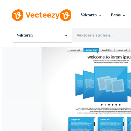
Vektoren
Fotos
Vektoren
Alle Bilder
Fotos
PNGs
PSDs
SVGs
Vorlagen
Vektoren
Videos
Motion Graphics
Redaktionelle Bilder
Redaktionelle Ereignisse