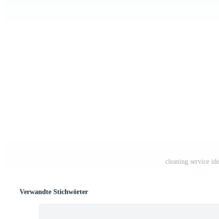
cleaning service id
Verwandte Stichwörter