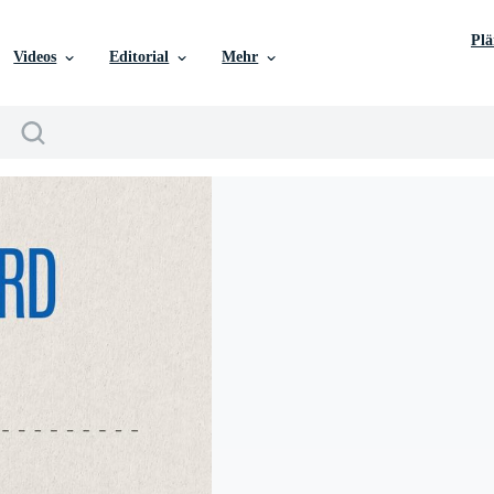
Pl
Videos
Editorial
Mehr