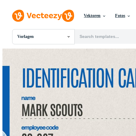
Vektoren
Fotos
Vorlagen
Alle Bilder
Fotos
PNGs
PSDs
SVGs
Vorlagen
Vektoren
Videos
Motion Graphics
Redaktionelle Bilder
Redaktionelle Ereignisse