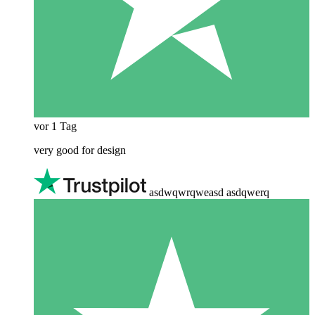
vor 1 Tag
very good for design
asdwqwrqweasd asdqwerq