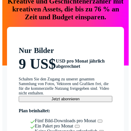
Kreative und Geschichtenerzähler mit
kreativen Assets, die bis zu 76 % an
Zeit und Budget einsparen.
Nur Bilder
9 US$
USD pro Monat jährlich
abgerechnet
Schalten Sie den Zugang zu unserer gesamten
Sammlung von Fotos, Vektoren und Grafiken frei, die
für die kommerzielle Nutzung freigegeben sind. Video
nicht enthalten.
Jetzt abonnieren
Plan beinhaltet:
Fünf Bild-Downloads pro Monat
Ein Paket pro Monat