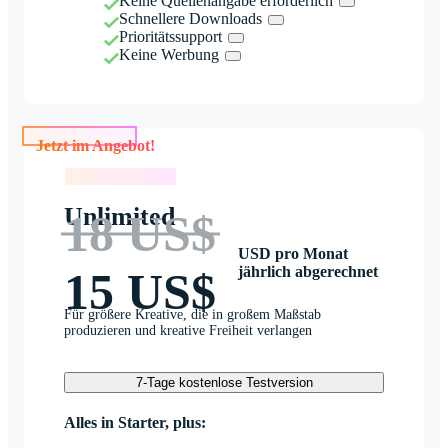
Keine Quellenangabe erforderlich
Schnellere Downloads
Prioritätssupport
Keine Werbung
Jetzt im Angebot!
Jetzt im Angebot!
Unlimited
18 US$
USD pro Monat
jährlich abgerechnet
15 US$
Für größere Kreative, die in großem Maßstab
produzieren und kreative Freiheit verlangen
7-Tage kostenlose Testversion
Alles in Starter, plus: