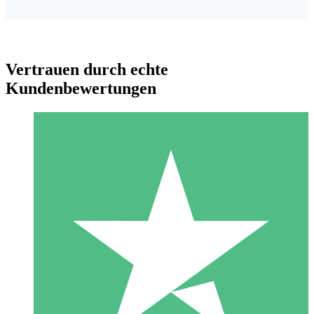
Vertrauen durch echte
Kundenbewertungen
Individuelle Credit-Pakete
Zahlen Sie nach Bedarf mit Download-Credits. Keine
monatliche Verpflichtung erforderlich.
1 Download
10
US$
00