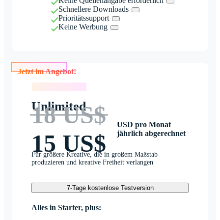
Keine Quellenangabe erforderlich
Schnellere Downloads
Prioritätssupport
Keine Werbung
Jetzt im Angebot!
Jetzt im Angebot!
Unlimited
18 US$
USD pro Monat
jährlich abgerechnet
15 US$
Für größere Kreative, die in großem Maßstab
produzieren und kreative Freiheit verlangen
7-Tage kostenlose Testversion
Alles in Starter, plus: