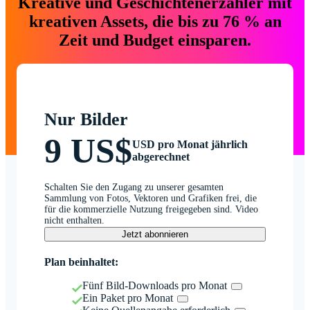
Kreative und Geschichtenerzähler mit
kreativen Assets, die bis zu 76 % an
Zeit und Budget einsparen.
Nur Bilder
9 US$
USD pro Monat jährlich
abgerechnet
Schalten Sie den Zugang zu unserer gesamten
Sammlung von Fotos, Vektoren und Grafiken frei, die
für die kommerzielle Nutzung freigegeben sind. Video
nicht enthalten.
Jetzt abonnieren
Plan beinhaltet:
Fünf Bild-Downloads pro Monat
Ein Paket pro Monat