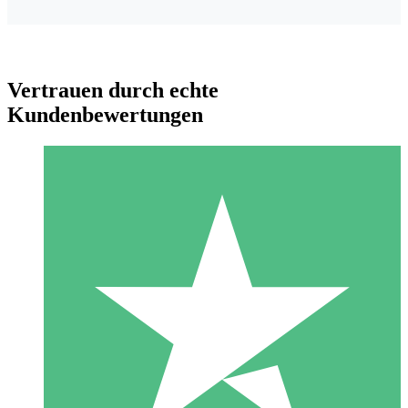
Vertrauen durch echte
Kundenbewertungen
Individuelle Credit-Pakete
Zahlen Sie nach Bedarf mit Download-Credits. Keine
monatliche Verpflichtung erforderlich.
1 Download
10
US$
00