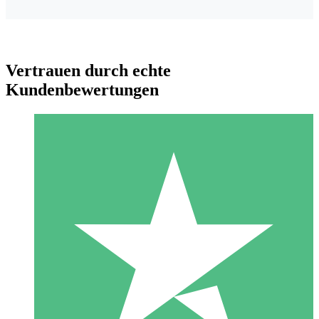
Vertrauen durch echte
Kundenbewertungen
Individuelle Credit-Pakete
Zahlen Sie nach Bedarf mit Download-Credits. Keine
monatliche Verpflichtung erforderlich.
1 Download
10
US$
00