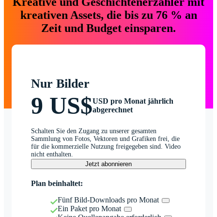
Kreative und Geschichtenerzähler mit
kreativen Assets, die bis zu 76 % an
Zeit und Budget einsparen.
Nur Bilder
9 US$
USD pro Monat jährlich
abgerechnet
Schalten Sie den Zugang zu unserer gesamten
Sammlung von Fotos, Vektoren und Grafiken frei, die
für die kommerzielle Nutzung freigegeben sind. Video
nicht enthalten.
Jetzt abonnieren
Plan beinhaltet:
Fünf Bild-Downloads pro Monat
Ein Paket pro Monat