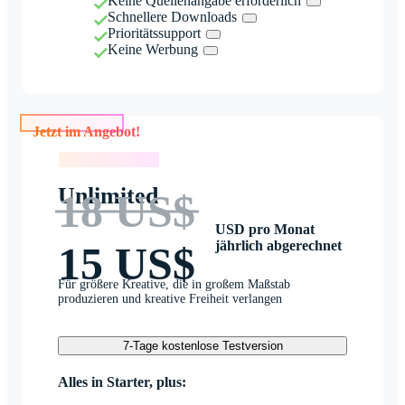
Keine Quellenangabe erforderlich
Schnellere Downloads
Prioritätssupport
Keine Werbung
Jetzt im Angebot!
Jetzt im Angebot!
Unlimited
18 US$
USD pro Monat
jährlich abgerechnet
15 US$
Für größere Kreative, die in großem Maßstab
produzieren und kreative Freiheit verlangen
7-Tage kostenlose Testversion
Alles in Starter, plus: