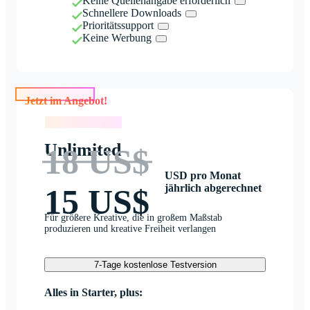
Keine Quellenangabe erforderlich
Schnellere Downloads
Prioritätssupport
Keine Werbung
Jetzt im Angebot!
Jetzt im Angebot!
Unlimited
18 US$
USD pro Monat
jährlich abgerechnet
15 US$
Für größere Kreative, die in großem Maßstab
produzieren und kreative Freiheit verlangen
7-Tage kostenlose Testversion
Alles in Starter, plus: