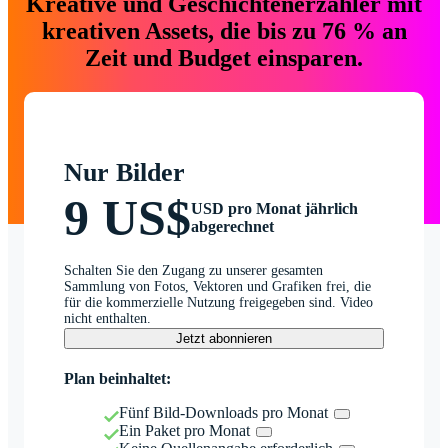
Kreative und Geschichtenerzähler mit
kreativen Assets, die bis zu 76 % an
Zeit und Budget einsparen.
Nur Bilder
9 US$
USD pro Monat jährlich
abgerechnet
Schalten Sie den Zugang zu unserer gesamten
Sammlung von Fotos, Vektoren und Grafiken frei, die
für die kommerzielle Nutzung freigegeben sind. Video
nicht enthalten.
Jetzt abonnieren
Plan beinhaltet:
Fünf Bild-Downloads pro Monat
Ein Paket pro Monat