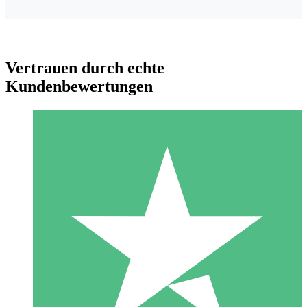
Vertrauen durch echte
Kundenbewertungen
Individuelle Credit-Pakete
Zahlen Sie nach Bedarf mit Download-Credits. Keine
monatliche Verpflichtung erforderlich.
1 Download
10
US$
00