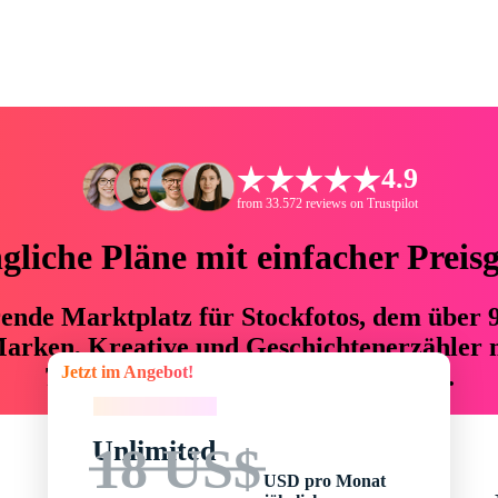
4.9
from 33.572 reviews on Trustpilot
liche Pläne mit einfacher Preis
hrende Marktplatz für Stockfotos, dem über
arken, Kreative und Geschichtenerzähler mi
Jetzt im Angebot!
76 % an Zeit und Budget einsparen.
Jetzt im Angebot!
Unlimited
18 US$
USD pro Monat