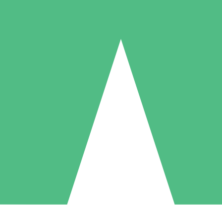
Individuelle Credit-Pakete
 nach Bedarf mit Download-Credits. Keine monatliche Verpflichtung er
1 Download
5 Downloads
10 Downloa
10
15
20
US$
00
US$
00
US$
0