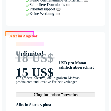
Keine Quellenangabe erforderlich
Schnellere Downloads
Prioritätssupport
Keine Werbung
Jetzt im Angebot!
Jetzt im Angebot!
Unlimited
18 US$
USD pro Monat
jährlich abgerechnet
15 US$
Für größere Kreative, die in großem Maßstab
produzieren und kreative Freiheit verlangen
7-Tage kostenlose Testversion
Alles in Starter, plus: