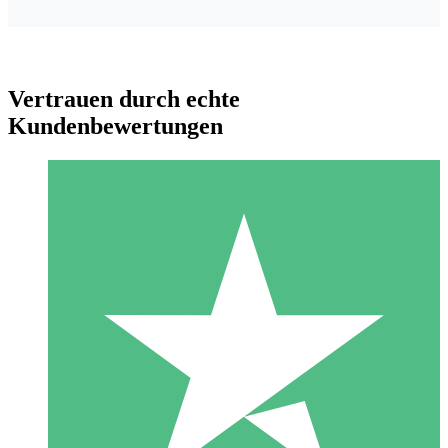
Vertrauen durch echte
Kundenbewertungen
Individuelle Credit-Pakete
Zahlen Sie nach Bedarf mit Download-Credits. Keine
monatliche Verpflichtung erforderlich.
1 Download
10
US$
00