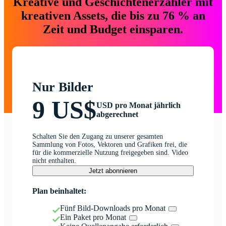
Kreative und Geschichtenerzähler mit
kreativen Assets, die bis zu 76 % an
Zeit und Budget einsparen.
Nur Bilder
9 US$
USD pro Monat jährlich
abgerechnet
Schalten Sie den Zugang zu unserer gesamten
Sammlung von Fotos, Vektoren und Grafiken frei, die
für die kommerzielle Nutzung freigegeben sind. Video
nicht enthalten.
Jetzt abonnieren
Plan beinhaltet:
Fünf Bild-Downloads pro Monat
Ein Paket pro Monat