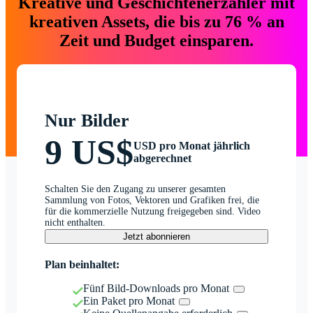
Kreative und Geschichtenerzähler mit
kreativen Assets, die bis zu 76 % an
Zeit und Budget einsparen.
Nur Bilder
9 US$
USD pro Monat jährlich
abgerechnet
Schalten Sie den Zugang zu unserer gesamten
Sammlung von Fotos, Vektoren und Grafiken frei, die
für die kommerzielle Nutzung freigegeben sind. Video
nicht enthalten.
Jetzt abonnieren
Plan beinhaltet:
Fünf Bild-Downloads pro Monat
Ein Paket pro Monat