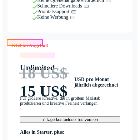
Keine Quellenangabe erforderlich
Schnellere Downloads
Prioritätssupport
Keine Werbung
Jetzt im Angebot!
Jetzt im Angebot!
Unlimited
18 US$
USD pro Monat
jährlich abgerechnet
15 US$
Für größere Kreative, die in großem Maßstab
produzieren und kreative Freiheit verlangen
7-Tage kostenlose Testversion
Alles in Starter, plus: