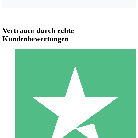
Vertrauen durch echte
Kundenbewertungen
Individuelle Credit-Pakete
Zahlen Sie nach Bedarf mit Download-Credits. Keine
monatliche Verpflichtung erforderlich.
1 Download
10
US$
00