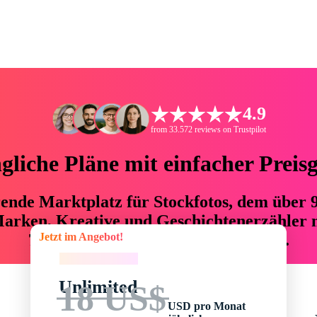
4.9
from 33.572 reviews on Trustpilot
liche Pläne mit einfacher Preis
hrende Marktplatz für Stockfotos, dem über
arken, Kreative und Geschichtenerzähler mi
Jetzt im Angebot!
76 % an Zeit und Budget einsparen.
Jetzt im Angebot!
Unlimited
18 US$
USD pro Monat