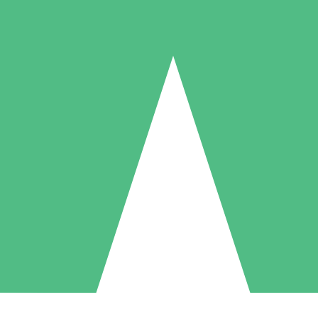
Individuelle Credit-Pakete
 nach Bedarf mit Download-Credits. Keine monatliche Verpflichtung er
1 Download
5 Downloads
10 Downloa
10
15
20
US$
00
US$
00
US$
0