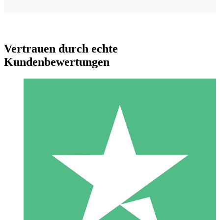
Vertrauen durch echte
Kundenbewertungen
Individuelle Credit-Pakete
Zahlen Sie nach Bedarf mit Download-Credits. Keine
monatliche Verpflichtung erforderlich.
1 Download
10
US$
00