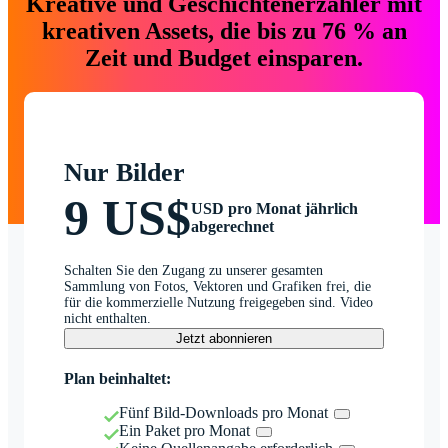
Kreative und Geschichtenerzähler mit
kreativen Assets, die bis zu 76 % an
Zeit und Budget einsparen.
Nur Bilder
9 US$
USD pro Monat jährlich
abgerechnet
Schalten Sie den Zugang zu unserer gesamten
Sammlung von Fotos, Vektoren und Grafiken frei, die
für die kommerzielle Nutzung freigegeben sind. Video
nicht enthalten.
Jetzt abonnieren
Plan beinhaltet:
Fünf Bild-Downloads pro Monat
Ein Paket pro Monat