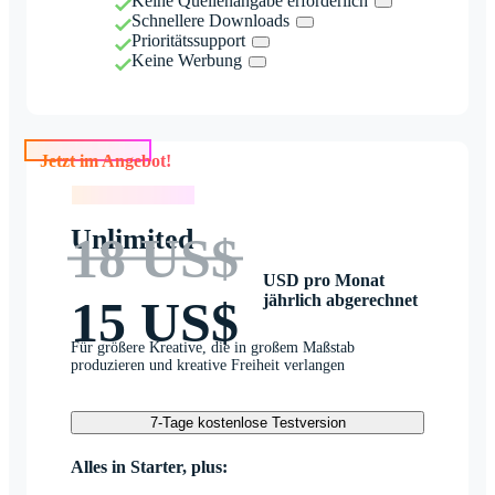
Keine Quellenangabe erforderlich
Schnellere Downloads
Prioritätssupport
Keine Werbung
Jetzt im Angebot!
Jetzt im Angebot!
Unlimited
18 US$
USD pro Monat
jährlich abgerechnet
15 US$
Für größere Kreative, die in großem Maßstab
produzieren und kreative Freiheit verlangen
7-Tage kostenlose Testversion
Alles in Starter, plus: