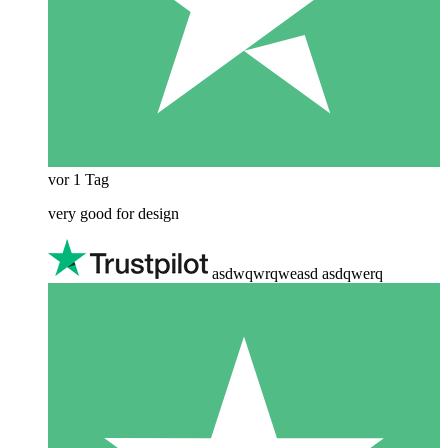
vor 1 Tag
very good for design
asdwqwrqweasd asdqwerq