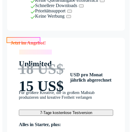
Keine Quellenangabe erforderlich
Schnellere Downloads
Prioritätssupport
Keine Werbung
Jetzt im Angebot!
Jetzt im Angebot!
Unlimited
18 US$
USD pro Monat
jährlich abgerechnet
15 US$
Für größere Kreative, die in großem Maßstab
produzieren und kreative Freiheit verlangen
7-Tage kostenlose Testversion
Alles in Starter, plus: