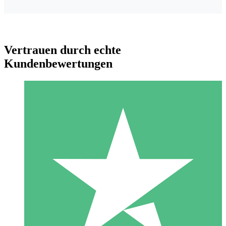
Vertrauen durch echte
Kundenbewertungen
Individuelle Credit-Pakete
Zahlen Sie nach Bedarf mit Download-Credits. Keine
monatliche Verpflichtung erforderlich.
1 Download
10
US$
00