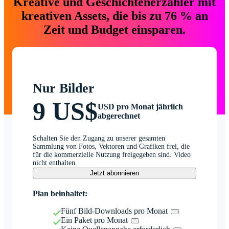
Kreative und Geschichtenerzähler mit
kreativen Assets, die bis zu 76 % an
Zeit und Budget einsparen.
Nur Bilder
9 US$
USD pro Monat jährlich
abgerechnet
Schalten Sie den Zugang zu unserer gesamten
Sammlung von Fotos, Vektoren und Grafiken frei, die
für die kommerzielle Nutzung freigegeben sind. Video
nicht enthalten.
Jetzt abonnieren
Plan beinhaltet:
Fünf Bild-Downloads pro Monat
Ein Paket pro Monat