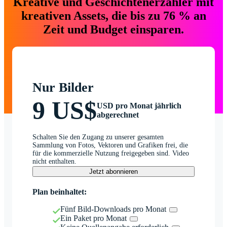
Kreative und Geschichtenerzähler mit
kreativen Assets, die bis zu 76 % an
Zeit und Budget einsparen.
Nur Bilder
9 US$
USD pro Monat jährlich
abgerechnet
Schalten Sie den Zugang zu unserer gesamten
Sammlung von Fotos, Vektoren und Grafiken frei, die
für die kommerzielle Nutzung freigegeben sind. Video
nicht enthalten.
Jetzt abonnieren
Plan beinhaltet:
Fünf Bild-Downloads pro Monat
Ein Paket pro Monat