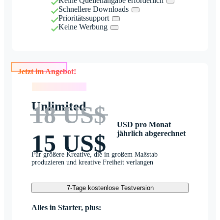
Keine Quellenangabe erforderlich
Schnellere Downloads
Prioritätssupport
Keine Werbung
Jetzt im Angebot!
Jetzt im Angebot!
Unlimited
18 US$
USD pro Monat
jährlich abgerechnet
15 US$
Für größere Kreative, die in großem Maßstab
produzieren und kreative Freiheit verlangen
7-Tage kostenlose Testversion
Alles in Starter, plus: