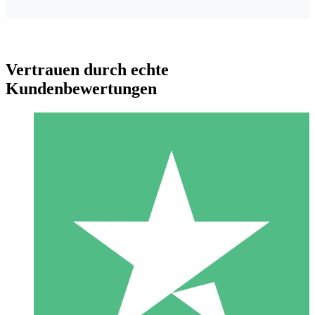
Vertrauen durch echte
Kundenbewertungen
Individuelle Credit-Pakete
Zahlen Sie nach Bedarf mit Download-Credits. Keine
monatliche Verpflichtung erforderlich.
1 Download
10
US$
00