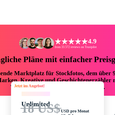
4.9
from 33.572 reviews on Trustpilot
liche Pläne mit einfacher Preis
hrende Marktplatz für Stockfotos, dem über
arken, Kreative und Geschichtenerzähler mi
Jetzt im Angebot!
76 % an Zeit und Budget einsparen.
Jetzt im Angebot!
Unlimited
18 US$
USD pro Monat