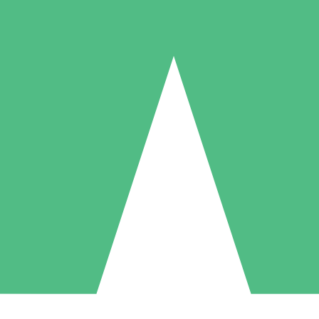
Individuelle Credit-Pakete
 nach Bedarf mit Download-Credits. Keine monatliche Verpflichtung er
1 Download
5 Downloads
10 Downloa
10
15
20
US$
00
US$
00
US$
0