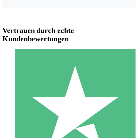
Vertrauen durch echte
Kundenbewertungen
Individuelle Credit-Pakete
Zahlen Sie nach Bedarf mit Download-Credits. Keine
monatliche Verpflichtung erforderlich.
1 Download
10
US$
00