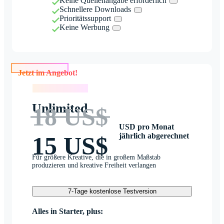
Keine Quellenangabe erforderlich
Schnellere Downloads
Prioritätssupport
Keine Werbung
Jetzt im Angebot!
Jetzt im Angebot!
Unlimited
18 US$
USD pro Monat
jährlich abgerechnet
15 US$
Für größere Kreative, die in großem Maßstab
produzieren und kreative Freiheit verlangen
7-Tage kostenlose Testversion
Alles in Starter, plus: