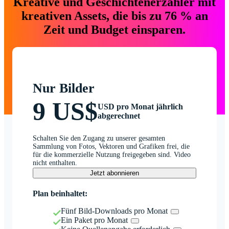
Kreative und Geschichtenerzähler mit
kreativen Assets, die bis zu 76 % an
Zeit und Budget einsparen.
Nur Bilder
9 US$
USD pro Monat jährlich
abgerechnet
Schalten Sie den Zugang zu unserer gesamten
Sammlung von Fotos, Vektoren und Grafiken frei, die
für die kommerzielle Nutzung freigegeben sind. Video
nicht enthalten.
Jetzt abonnieren
Plan beinhaltet:
Fünf Bild-Downloads pro Monat
Ein Paket pro Monat