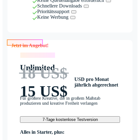
Keine Quellenangabe erforderlich
Schnellere Downloads
Prioritätssupport
Keine Werbung
Jetzt im Angebot!
Jetzt im Angebot!
Unlimited
18 US$
USD pro Monat
jährlich abgerechnet
15 US$
Für größere Kreative, die in großem Maßstab
produzieren und kreative Freiheit verlangen
7-Tage kostenlose Testversion
Alles in Starter, plus: