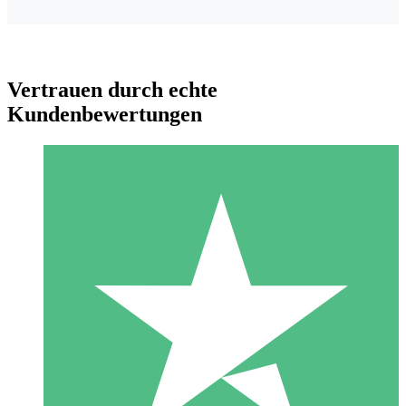
Vertrauen durch echte
Kundenbewertungen
Individuelle Credit-Pakete
Zahlen Sie nach Bedarf mit Download-Credits. Keine
monatliche Verpflichtung erforderlich.
1 Download
10
US$
00