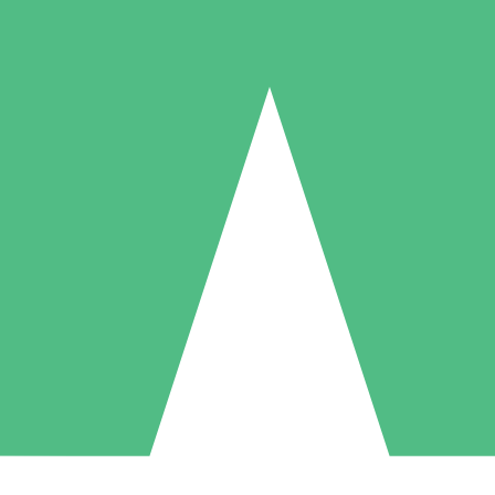
Individuelle Credit-Pakete
 nach Bedarf mit Download-Credits. Keine monatliche Verpflichtung er
1 Download
5 Downloads
10 Downloa
10
15
20
US$
00
US$
00
US$
0