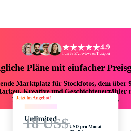
4.9
from 33.572 reviews on Trustpilot
liche Pläne mit einfacher Preis
hrende Marktplatz für Stockfotos, dem über
arken, Kreative und Geschichtenerzähler mi
Jetzt im Angebot!
76 % an Zeit und Budget einsparen.
Jetzt im Angebot!
Unlimited
18 US$
USD pro Monat