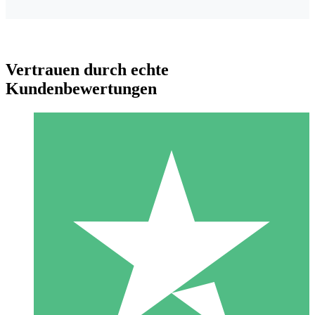
Vertrauen durch echte
Kundenbewertungen
Individuelle Credit-Pakete
Zahlen Sie nach Bedarf mit Download-Credits. Keine
monatliche Verpflichtung erforderlich.
1 Download
10
US$
00