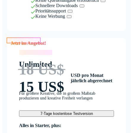
Keine Quellenangabe erforderlich
Schnellere Downloads
Prioritätssupport
Keine Werbung
Jetzt im Angebot!
Jetzt im Angebot!
Unlimited
18 US$
USD pro Monat
jährlich abgerechnet
15 US$
Für größere Kreative, die in großem Maßstab
produzieren und kreative Freiheit verlangen
7-Tage kostenlose Testversion
Alles in Starter, plus: