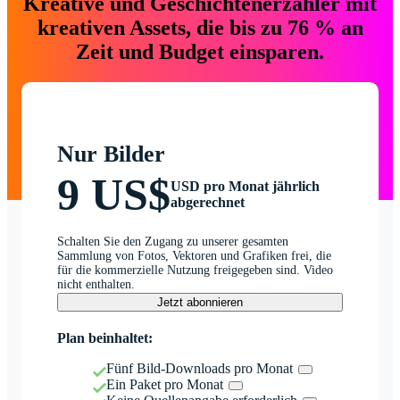
Kreative und Geschichtenerzähler mit
kreativen Assets, die bis zu 76 % an
Zeit und Budget einsparen.
Nur Bilder
9 US$
USD pro Monat jährlich
abgerechnet
Schalten Sie den Zugang zu unserer gesamten
Sammlung von Fotos, Vektoren und Grafiken frei, die
für die kommerzielle Nutzung freigegeben sind. Video
nicht enthalten.
Jetzt abonnieren
Plan beinhaltet:
Fünf Bild-Downloads pro Monat
Ein Paket pro Monat