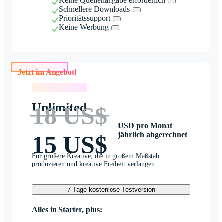
Keine Quellenangabe erforderlich
Schnellere Downloads
Prioritätssupport
Keine Werbung
Jetzt im Angebot!
Jetzt im Angebot!
Unlimited
18 US$
USD pro Monat
jährlich abgerechnet
15 US$
Für größere Kreative, die in großem Maßstab
produzieren und kreative Freiheit verlangen
7-Tage kostenlose Testversion
Alles in Starter, plus: