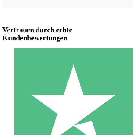
Vertrauen durch echte
Kundenbewertungen
Individuelle Credit-Pakete
Zahlen Sie nach Bedarf mit Download-Credits. Keine
monatliche Verpflichtung erforderlich.
1 Download
10
US$
00