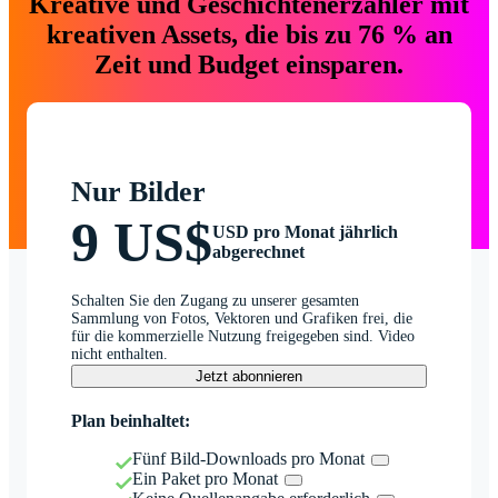
Kreative und Geschichtenerzähler mit
kreativen Assets, die bis zu 76 % an
Zeit und Budget einsparen.
Nur Bilder
9 US$
USD pro Monat jährlich
abgerechnet
Schalten Sie den Zugang zu unserer gesamten
Sammlung von Fotos, Vektoren und Grafiken frei, die
für die kommerzielle Nutzung freigegeben sind. Video
nicht enthalten.
Jetzt abonnieren
Plan beinhaltet:
Fünf Bild-Downloads pro Monat
Ein Paket pro Monat