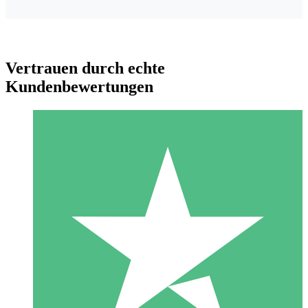
Vertrauen durch echte
Kundenbewertungen
Individuelle Credit-Pakete
Zahlen Sie nach Bedarf mit Download-Credits. Keine
monatliche Verpflichtung erforderlich.
1 Download
10
US$
00