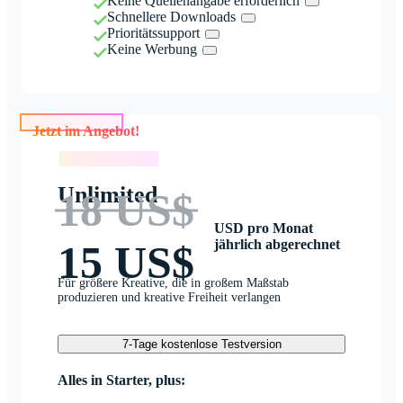
Keine Quellenangabe erforderlich
Schnellere Downloads
Prioritätssupport
Keine Werbung
Jetzt im Angebot!
Jetzt im Angebot!
Unlimited
18 US$
USD pro Monat
jährlich abgerechnet
15 US$
Für größere Kreative, die in großem Maßstab
produzieren und kreative Freiheit verlangen
7-Tage kostenlose Testversion
Alles in Starter, plus: