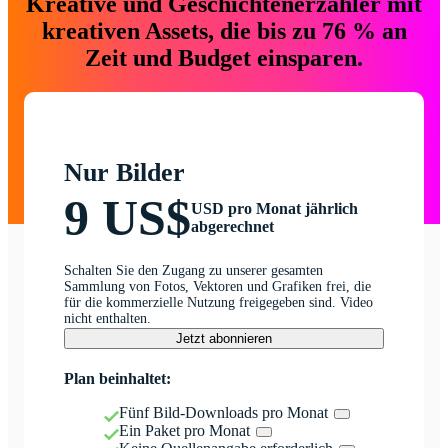
Kreative und Geschichtenerzähler mit
kreativen Assets, die bis zu 76 % an
Zeit und Budget einsparen.
Nur Bilder
9 US$
USD pro Monat jährlich
abgerechnet
Schalten Sie den Zugang zu unserer gesamten
Sammlung von Fotos, Vektoren und Grafiken frei, die
für die kommerzielle Nutzung freigegeben sind. Video
nicht enthalten.
Jetzt abonnieren
Plan beinhaltet:
Fünf Bild-Downloads pro Monat
Ein Paket pro Monat