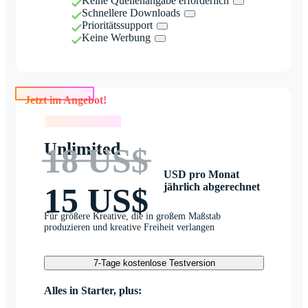
Keine Quellenangabe erforderlich
Schnellere Downloads
Prioritätssupport
Keine Werbung
Jetzt im Angebot!
Jetzt im Angebot!
Unlimited
18 US$
USD pro Monat
jährlich abgerechnet
15 US$
Für größere Kreative, die in großem Maßstab
produzieren und kreative Freiheit verlangen
7-Tage kostenlose Testversion
Alles in Starter, plus: