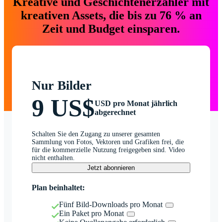
Kreative und Geschichtenerzähler mit
kreativen Assets, die bis zu 76 % an
Zeit und Budget einsparen.
Nur Bilder
9 US$
USD pro Monat jährlich
abgerechnet
Schalten Sie den Zugang zu unserer gesamten
Sammlung von Fotos, Vektoren und Grafiken frei, die
für die kommerzielle Nutzung freigegeben sind. Video
nicht enthalten.
Jetzt abonnieren
Plan beinhaltet:
Fünf Bild-Downloads pro Monat
Ein Paket pro Monat