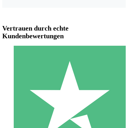
Vertrauen durch echte
Kundenbewertungen
Individuelle Credit-Pakete
Zahlen Sie nach Bedarf mit Download-Credits. Keine
monatliche Verpflichtung erforderlich.
1 Download
10
US$
00