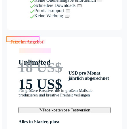
Keine Quellenangabe erforderlich
Schnellere Downloads
Prioritätssupport
Keine Werbung
Jetzt im Angebot!
Jetzt im Angebot!
Unlimited
18 US$
USD pro Monat
jährlich abgerechnet
15 US$
Für größere Kreative, die in großem Maßstab
produzieren und kreative Freiheit verlangen
7-Tage kostenlose Testversion
Alles in Starter, plus: