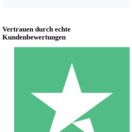
Vertrauen durch echte
Kundenbewertungen
Individuelle Credit-Pakete
Zahlen Sie nach Bedarf mit Download-Credits. Keine
monatliche Verpflichtung erforderlich.
1 Download
10
US$
00