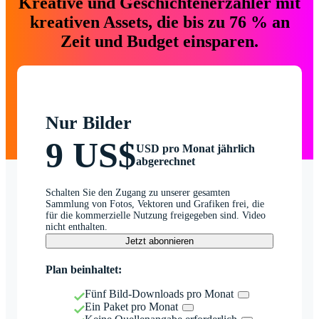
Kreative und Geschichtenerzähler mit
kreativen Assets, die bis zu 76 % an
Zeit und Budget einsparen.
Nur Bilder
9 US$
USD pro Monat jährlich
abgerechnet
Schalten Sie den Zugang zu unserer gesamten
Sammlung von Fotos, Vektoren und Grafiken frei, die
für die kommerzielle Nutzung freigegeben sind. Video
nicht enthalten.
Jetzt abonnieren
Plan beinhaltet:
Fünf Bild-Downloads pro Monat
Ein Paket pro Monat