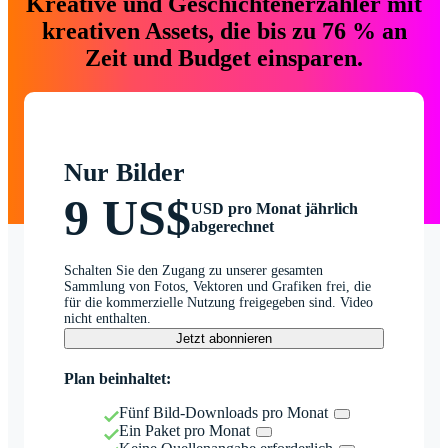
Kreative und Geschichtenerzähler mit
kreativen Assets, die bis zu 76 % an
Zeit und Budget einsparen.
Nur Bilder
9 US$
USD pro Monat jährlich
abgerechnet
Schalten Sie den Zugang zu unserer gesamten
Sammlung von Fotos, Vektoren und Grafiken frei, die
für die kommerzielle Nutzung freigegeben sind. Video
nicht enthalten.
Jetzt abonnieren
Plan beinhaltet:
Fünf Bild-Downloads pro Monat
Ein Paket pro Monat