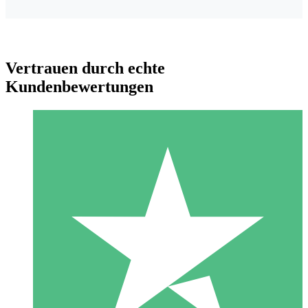
Vertrauen durch echte
Kundenbewertungen
Individuelle Credit-Pakete
Zahlen Sie nach Bedarf mit Download-Credits. Keine
monatliche Verpflichtung erforderlich.
1 Download
10
US$
00