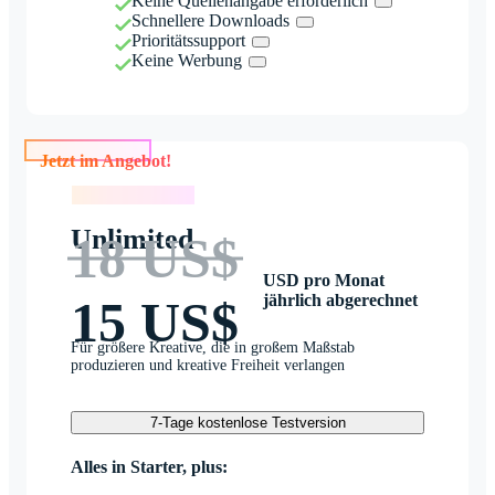
Keine Quellenangabe erforderlich
Schnellere Downloads
Prioritätssupport
Keine Werbung
Jetzt im Angebot!
Jetzt im Angebot!
Unlimited
18 US$
USD pro Monat
jährlich abgerechnet
15 US$
Für größere Kreative, die in großem Maßstab
produzieren und kreative Freiheit verlangen
7-Tage kostenlose Testversion
Alles in Starter, plus: