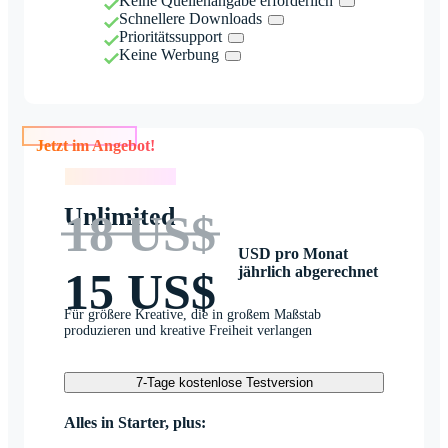
Keine Quellenangabe erforderlich
Schnellere Downloads
Prioritätssupport
Keine Werbung
Jetzt im Angebot!
Jetzt im Angebot!
Unlimited
18 US$
USD pro Monat
jährlich abgerechnet
15 US$
Für größere Kreative, die in großem Maßstab
produzieren und kreative Freiheit verlangen
7-Tage kostenlose Testversion
Alles in Starter, plus: