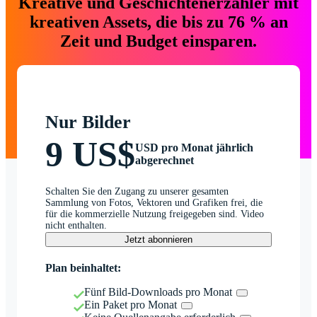
Kreative und Geschichtenerzähler mit
kreativen Assets, die bis zu 76 % an
Zeit und Budget einsparen.
Nur Bilder
9 US$
USD pro Monat jährlich
abgerechnet
Schalten Sie den Zugang zu unserer gesamten
Sammlung von Fotos, Vektoren und Grafiken frei, die
für die kommerzielle Nutzung freigegeben sind. Video
nicht enthalten.
Jetzt abonnieren
Plan beinhaltet:
Fünf Bild-Downloads pro Monat
Ein Paket pro Monat