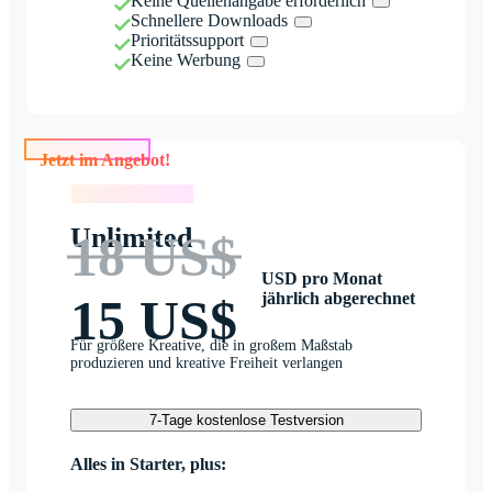
Keine Quellenangabe erforderlich
Schnellere Downloads
Prioritätssupport
Keine Werbung
Jetzt im Angebot!
Jetzt im Angebot!
Unlimited
18 US$
USD pro Monat
jährlich abgerechnet
15 US$
Für größere Kreative, die in großem Maßstab
produzieren und kreative Freiheit verlangen
7-Tage kostenlose Testversion
Alles in Starter, plus: