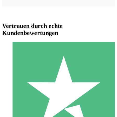
Vertrauen durch echte
Kundenbewertungen
Individuelle Credit-Pakete
Zahlen Sie nach Bedarf mit Download-Credits. Keine
monatliche Verpflichtung erforderlich.
1 Download
10
US$
00