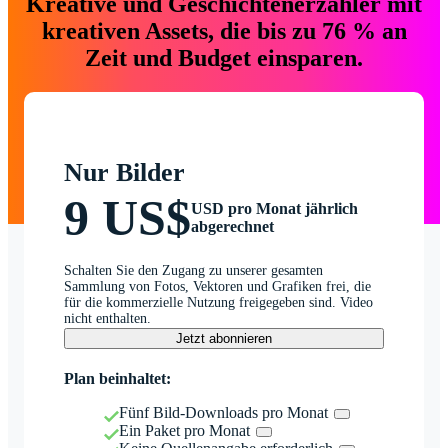
Kreative und Geschichtenerzähler mit
kreativen Assets, die bis zu 76 % an
Zeit und Budget einsparen.
Nur Bilder
9 US$
USD pro Monat jährlich
abgerechnet
Schalten Sie den Zugang zu unserer gesamten
Sammlung von Fotos, Vektoren und Grafiken frei, die
für die kommerzielle Nutzung freigegeben sind. Video
nicht enthalten.
Jetzt abonnieren
Plan beinhaltet:
Fünf Bild-Downloads pro Monat
Ein Paket pro Monat