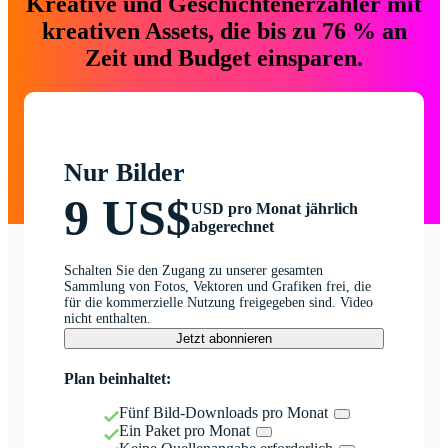
Kreative und Geschichtenerzähler mit
kreativen Assets, die bis zu 76 % an
Zeit und Budget einsparen.
Nur Bilder
9 US$
USD pro Monat jährlich
abgerechnet
Schalten Sie den Zugang zu unserer gesamten
Sammlung von Fotos, Vektoren und Grafiken frei, die
für die kommerzielle Nutzung freigegeben sind. Video
nicht enthalten.
Jetzt abonnieren
Plan beinhaltet:
Fünf Bild-Downloads pro Monat
Ein Paket pro Monat