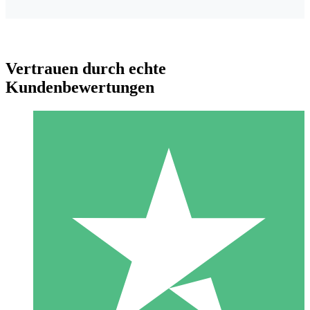
Vertrauen durch echte
Kundenbewertungen
Individuelle Credit-Pakete
Zahlen Sie nach Bedarf mit Download-Credits. Keine
monatliche Verpflichtung erforderlich.
1 Download
10
US$
00