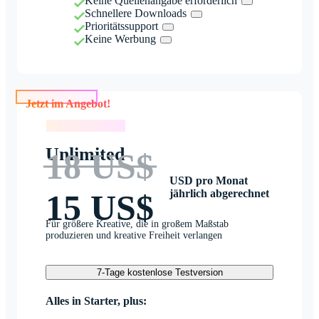
Keine Quellenangabe erforderlich
Schnellere Downloads
Prioritätssupport
Keine Werbung
Jetzt im Angebot!
Jetzt im Angebot!
Unlimited
18 US$
USD pro Monat
jährlich abgerechnet
15 US$
Für größere Kreative, die in großem Maßstab
produzieren und kreative Freiheit verlangen
7-Tage kostenlose Testversion
Alles in Starter, plus: