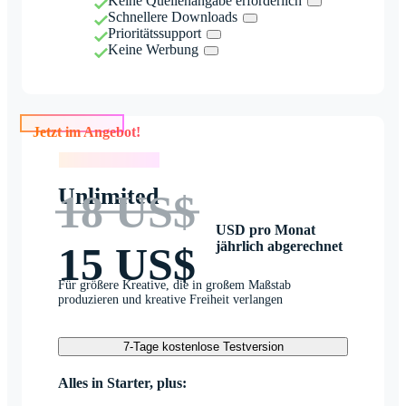
Keine Quellenangabe erforderlich
Schnellere Downloads
Prioritätssupport
Keine Werbung
Jetzt im Angebot!
Jetzt im Angebot!
Unlimited
18 US$
USD pro Monat
jährlich abgerechnet
15 US$
Für größere Kreative, die in großem Maßstab
produzieren und kreative Freiheit verlangen
7-Tage kostenlose Testversion
Alles in Starter, plus: