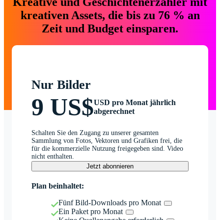
Kreative und Geschichtenerzähler mit
kreativen Assets, die bis zu 76 % an
Zeit und Budget einsparen.
Nur Bilder
9 US$
USD pro Monat jährlich
abgerechnet
Schalten Sie den Zugang zu unserer gesamten
Sammlung von Fotos, Vektoren und Grafiken frei, die
für die kommerzielle Nutzung freigegeben sind. Video
nicht enthalten.
Jetzt abonnieren
Plan beinhaltet:
Fünf Bild-Downloads pro Monat
Ein Paket pro Monat