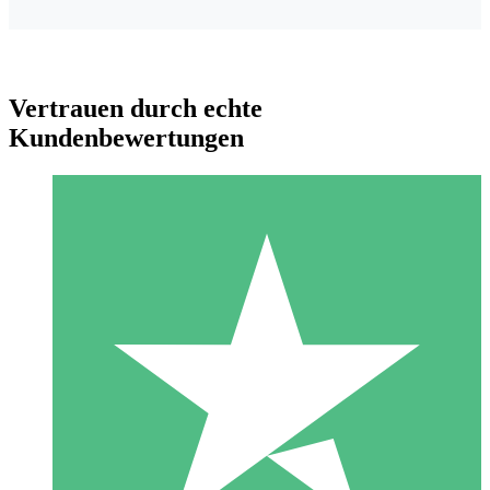
Vertrauen durch echte
Kundenbewertungen
Individuelle Credit-Pakete
Zahlen Sie nach Bedarf mit Download-Credits. Keine
monatliche Verpflichtung erforderlich.
1 Download
10
US$
00