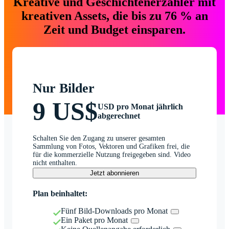
Kreative und Geschichtenerzähler mit
kreativen Assets, die bis zu 76 % an
Zeit und Budget einsparen.
Nur Bilder
9 US$
USD pro Monat jährlich
abgerechnet
Schalten Sie den Zugang zu unserer gesamten
Sammlung von Fotos, Vektoren und Grafiken frei, die
für die kommerzielle Nutzung freigegeben sind. Video
nicht enthalten.
Jetzt abonnieren
Plan beinhaltet:
Fünf Bild-Downloads pro Monat
Ein Paket pro Monat