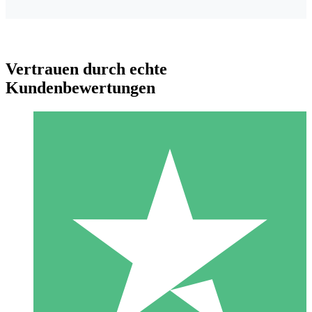
Vertrauen durch echte
Kundenbewertungen
Individuelle Credit-Pakete
Zahlen Sie nach Bedarf mit Download-Credits. Keine
monatliche Verpflichtung erforderlich.
1 Download
10
US$
00