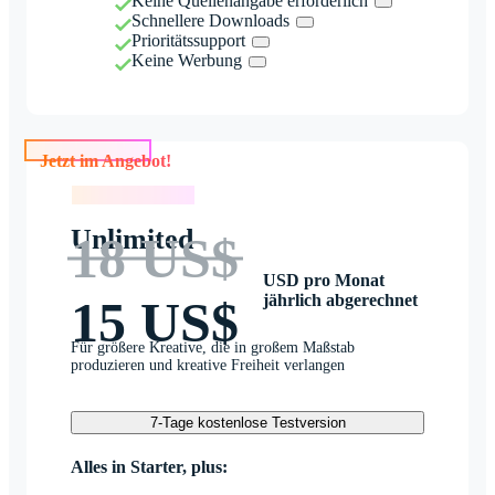
Keine Quellenangabe erforderlich
Schnellere Downloads
Prioritätssupport
Keine Werbung
Jetzt im Angebot!
Jetzt im Angebot!
Unlimited
18 US$
USD pro Monat
jährlich abgerechnet
15 US$
Für größere Kreative, die in großem Maßstab
produzieren und kreative Freiheit verlangen
7-Tage kostenlose Testversion
Alles in Starter, plus: