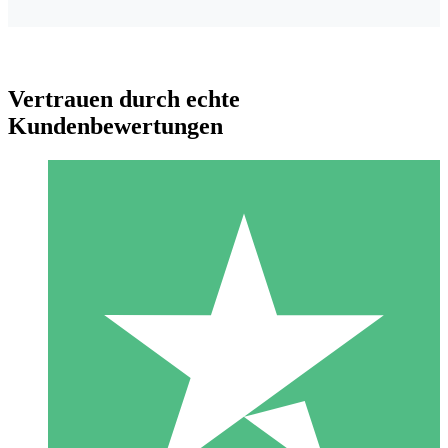
Vertrauen durch echte
Kundenbewertungen
Individuelle Credit-Pakete
Zahlen Sie nach Bedarf mit Download-Credits. Keine
monatliche Verpflichtung erforderlich.
1 Download
10
US$
00