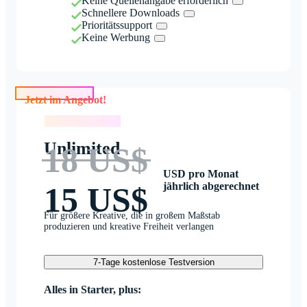
Keine Quellenangabe erforderlich
Schnellere Downloads
Prioritätssupport
Keine Werbung
Jetzt im Angebot!
Jetzt im Angebot!
Unlimited
18 US$
USD pro Monat
jährlich abgerechnet
15 US$
Für größere Kreative, die in großem Maßstab
produzieren und kreative Freiheit verlangen
7-Tage kostenlose Testversion
Alles in Starter, plus: