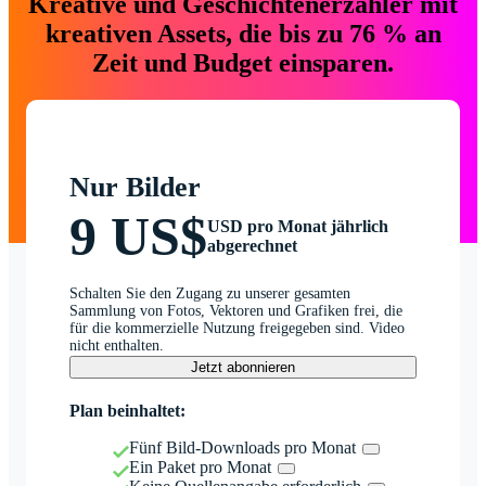
Kreative und Geschichtenerzähler mit
kreativen Assets, die bis zu 76 % an
Zeit und Budget einsparen.
Nur Bilder
9 US$
USD pro Monat jährlich
abgerechnet
Schalten Sie den Zugang zu unserer gesamten
Sammlung von Fotos, Vektoren und Grafiken frei, die
für die kommerzielle Nutzung freigegeben sind. Video
nicht enthalten.
Jetzt abonnieren
Plan beinhaltet:
Fünf Bild-Downloads pro Monat
Ein Paket pro Monat