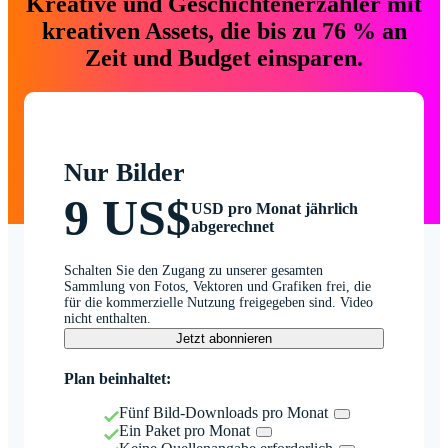
Kreative und Geschichtenerzähler mit
kreativen Assets, die bis zu 76 % an
Zeit und Budget einsparen.
Nur Bilder
9 US$
USD pro Monat jährlich
abgerechnet
Schalten Sie den Zugang zu unserer gesamten
Sammlung von Fotos, Vektoren und Grafiken frei, die
für die kommerzielle Nutzung freigegeben sind. Video
nicht enthalten.
Jetzt abonnieren
Plan beinhaltet:
Fünf Bild-Downloads pro Monat
Ein Paket pro Monat