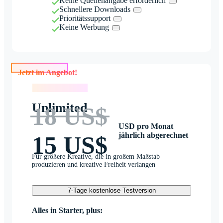
Keine Quellenangabe erforderlich
Schnellere Downloads
Prioritätssupport
Keine Werbung
Jetzt im Angebot!
Jetzt im Angebot!
Unlimited
18 US$
USD pro Monat
jährlich abgerechnet
15 US$
Für größere Kreative, die in großem Maßstab
produzieren und kreative Freiheit verlangen
7-Tage kostenlose Testversion
Alles in Starter, plus: