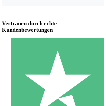
Vertrauen durch echte
Kundenbewertungen
Individuelle Credit-Pakete
Zahlen Sie nach Bedarf mit Download-Credits. Keine
monatliche Verpflichtung erforderlich.
1 Download
10
US$
00