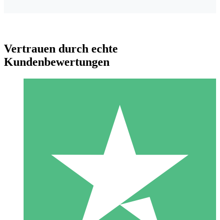
Vertrauen durch echte
Kundenbewertungen
Individuelle Credit-Pakete
Zahlen Sie nach Bedarf mit Download-Credits. Keine
monatliche Verpflichtung erforderlich.
1 Download
10
US$
00