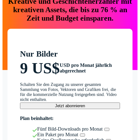
Kreative und Geschichtenerzähler mit
kreativen Assets, die bis zu 76 % an
Zeit und Budget einsparen.
Nur Bilder
9 US$
USD pro Monat jährlich
abgerechnet
Schalten Sie den Zugang zu unserer gesamten
Sammlung von Fotos, Vektoren und Grafiken frei, die
für die kommerzielle Nutzung freigegeben sind. Video
nicht enthalten.
Jetzt abonnieren
Plan beinhaltet:
Fünf Bild-Downloads pro Monat
Ein Paket pro Monat