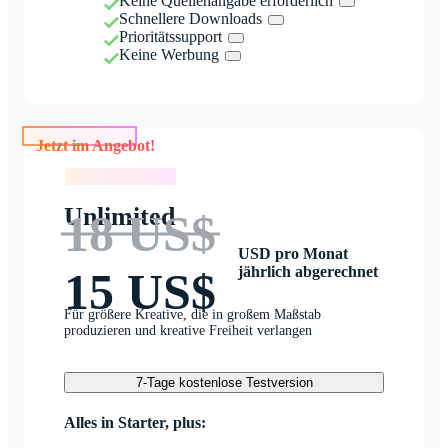
Keine Quellenangabe erforderlich
Schnellere Downloads
Prioritätssupport
Keine Werbung
Jetzt im Angebot!
Jetzt im Angebot!
Unlimited
18 US$
USD pro Monat
jährlich abgerechnet
15 US$
Für größere Kreative, die in großem Maßstab
produzieren und kreative Freiheit verlangen
7-Tage kostenlose Testversion
Alles in Starter, plus: