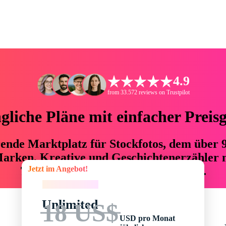
4.9
from 33.572 reviews on Trustpilot
liche Pläne mit einfacher Preis
hrende Marktplatz für Stockfotos, dem über
arken, Kreative und Geschichtenerzähler mi
Jetzt im Angebot!
76 % an Zeit und Budget einsparen.
Jetzt im Angebot!
Unlimited
18 US$
USD pro Monat