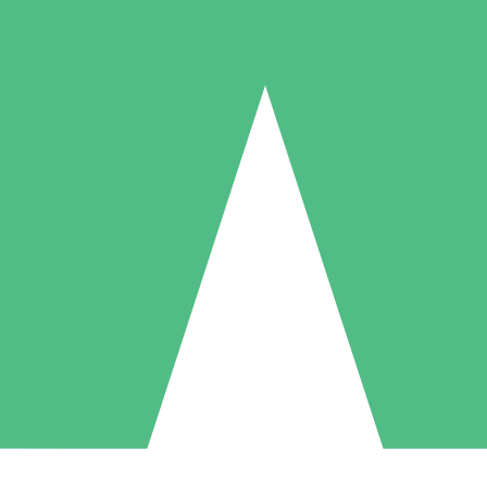
Individuelle Credit-Pakete
 nach Bedarf mit Download-Credits. Keine monatliche Verpflichtung er
1 Download
5 Downloads
10 Downloa
10
15
20
US$
00
US$
00
US$
0