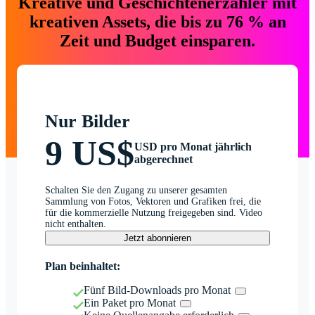
Kreative und Geschichtenerzähler mit
kreativen Assets, die bis zu 76 % an
Zeit und Budget einsparen.
Nur Bilder
9 US$
USD pro Monat jährlich
abgerechnet
Schalten Sie den Zugang zu unserer gesamten
Sammlung von Fotos, Vektoren und Grafiken frei, die
für die kommerzielle Nutzung freigegeben sind. Video
nicht enthalten.
Jetzt abonnieren
Plan beinhaltet:
Fünf Bild-Downloads pro Monat
Ein Paket pro Monat