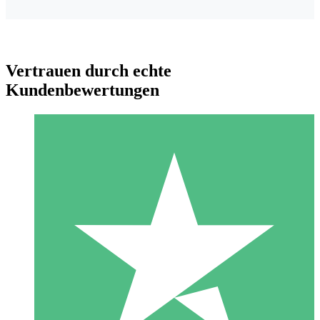
Vertrauen durch echte
Kundenbewertungen
Individuelle Credit-Pakete
Zahlen Sie nach Bedarf mit Download-Credits. Keine
monatliche Verpflichtung erforderlich.
1 Download
10
US$
00