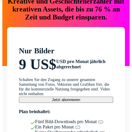
Kreative und Geschichtenerzähler mit
kreativen Assets, die bis zu 76 % an
Zeit und Budget einsparen.
Nur Bilder
9 US$
USD pro Monat jährlich
abgerechnet
Schalten Sie den Zugang zu unserer gesamten
Sammlung von Fotos, Vektoren und Grafiken frei, die
für die kommerzielle Nutzung freigegeben sind. Video
nicht enthalten.
Jetzt abonnieren
Plan beinhaltet:
Fünf Bild-Downloads pro Monat
Ein Paket pro Monat