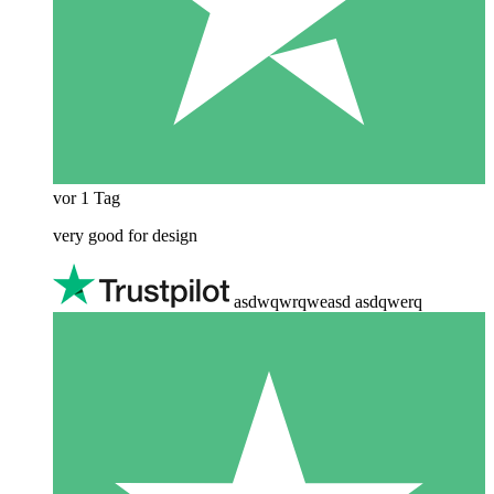
vor 1 Tag
very good for design
asdwqwrqweasd asdqwerq