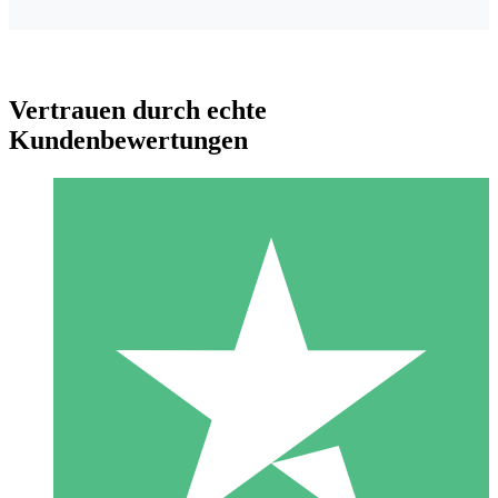
Vertrauen durch echte
Kundenbewertungen
Individuelle Credit-Pakete
Zahlen Sie nach Bedarf mit Download-Credits. Keine
monatliche Verpflichtung erforderlich.
1 Download
10
US$
00