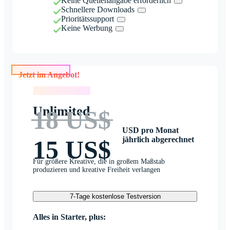
Keine Quellenangabe erforderlich
Schnellere Downloads
Prioritätssupport
Keine Werbung
Jetzt im Angebot!
Jetzt im Angebot!
Unlimited
18 US$
USD pro Monat
jährlich abgerechnet
15 US$
Für größere Kreative, die in großem Maßstab
produzieren und kreative Freiheit verlangen
7-Tage kostenlose Testversion
Alles in Starter, plus: