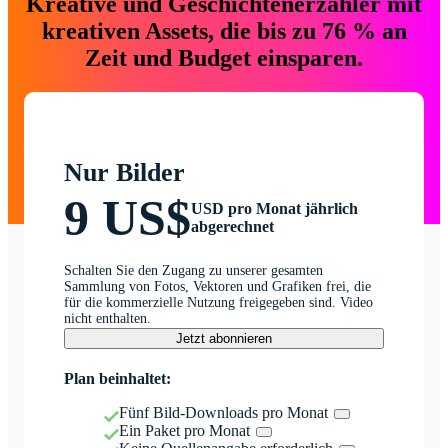
Kreative und Geschichtenerzähler mit
kreativen Assets, die bis zu 76 % an
Zeit und Budget einsparen.
Nur Bilder
9 US$
USD pro Monat jährlich
abgerechnet
Schalten Sie den Zugang zu unserer gesamten
Sammlung von Fotos, Vektoren und Grafiken frei, die
für die kommerzielle Nutzung freigegeben sind. Video
nicht enthalten.
Jetzt abonnieren
Plan beinhaltet:
Fünf Bild-Downloads pro Monat
Ein Paket pro Monat