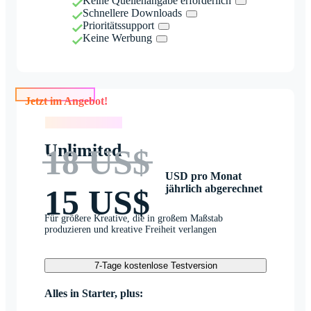
Keine Quellenangabe erforderlich
Schnellere Downloads
Prioritätssupport
Keine Werbung
Jetzt im Angebot!
Jetzt im Angebot!
Unlimited
18 US$
USD pro Monat
jährlich abgerechnet
15 US$
Für größere Kreative, die in großem Maßstab
produzieren und kreative Freiheit verlangen
7-Tage kostenlose Testversion
Alles in Starter, plus: