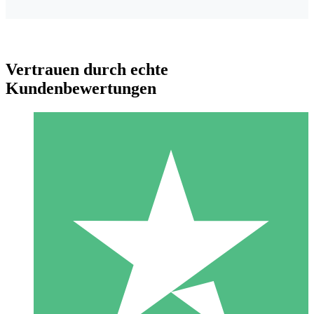
Vertrauen durch echte
Kundenbewertungen
Individuelle Credit-Pakete
Zahlen Sie nach Bedarf mit Download-Credits. Keine
monatliche Verpflichtung erforderlich.
1 Download
10
US$
00