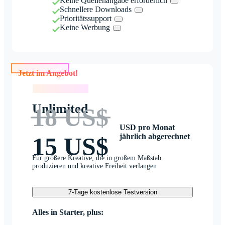
Keine Quellenangabe erforderlich
Schnellere Downloads
Prioritätssupport
Keine Werbung
Jetzt im Angebot!
Jetzt im Angebot!
Unlimited
18 US$
USD pro Monat
jährlich abgerechnet
15 US$
Für größere Kreative, die in großem Maßstab
produzieren und kreative Freiheit verlangen
7-Tage kostenlose Testversion
Alles in Starter, plus: