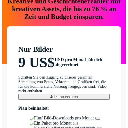
Kreative und Geschichtenerzähler mit
kreativen Assets, die bis zu 76 % an
Zeit und Budget einsparen.
Nur Bilder
9 US$
USD pro Monat jährlich
abgerechnet
Schalten Sie den Zugang zu unserer gesamten
Sammlung von Fotos, Vektoren und Grafiken frei, die
für die kommerzielle Nutzung freigegeben sind. Video
nicht enthalten.
Jetzt abonnieren
Plan beinhaltet:
Fünf Bild-Downloads pro Monat
Ein Paket pro Monat