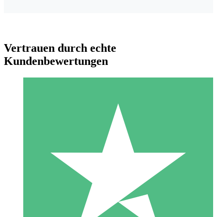
Vertrauen durch echte
Kundenbewertungen
Individuelle Credit-Pakete
Zahlen Sie nach Bedarf mit Download-Credits. Keine
monatliche Verpflichtung erforderlich.
1 Download
10
US$
00