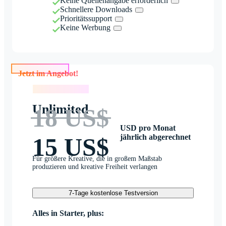
Keine Quellenangabe erforderlich
Schnellere Downloads
Prioritätssupport
Keine Werbung
Jetzt im Angebot!
Jetzt im Angebot!
Unlimited
18 US$
USD pro Monat
jährlich abgerechnet
15 US$
Für größere Kreative, die in großem Maßstab
produzieren und kreative Freiheit verlangen
7-Tage kostenlose Testversion
Alles in Starter, plus: