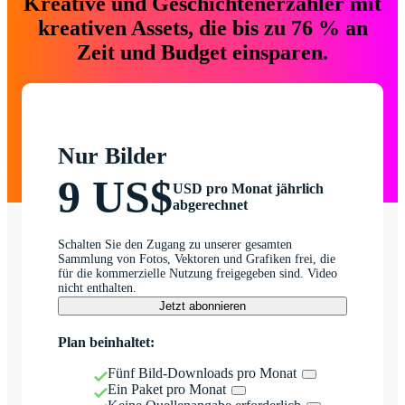
Kreative und Geschichtenerzähler mit
kreativen Assets, die bis zu 76 % an
Zeit und Budget einsparen.
Nur Bilder
9 US$
USD pro Monat jährlich
abgerechnet
Schalten Sie den Zugang zu unserer gesamten
Sammlung von Fotos, Vektoren und Grafiken frei, die
für die kommerzielle Nutzung freigegeben sind. Video
nicht enthalten.
Jetzt abonnieren
Plan beinhaltet:
Fünf Bild-Downloads pro Monat
Ein Paket pro Monat