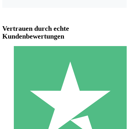
Vertrauen durch echte
Kundenbewertungen
Individuelle Credit-Pakete
Zahlen Sie nach Bedarf mit Download-Credits. Keine
monatliche Verpflichtung erforderlich.
1 Download
10
US$
00