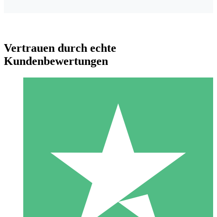
Vertrauen durch echte
Kundenbewertungen
Individuelle Credit-Pakete
Zahlen Sie nach Bedarf mit Download-Credits. Keine
monatliche Verpflichtung erforderlich.
1 Download
10
US$
00