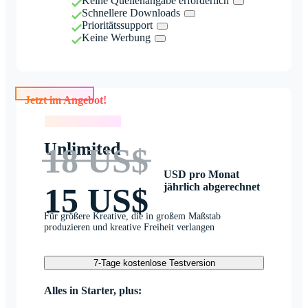
Keine Quellenangabe erforderlich
Schnellere Downloads
Prioritätssupport
Keine Werbung
Jetzt im Angebot!
Jetzt im Angebot!
Unlimited
18 US$
USD pro Monat
jährlich abgerechnet
15 US$
Für größere Kreative, die in großem Maßstab
produzieren und kreative Freiheit verlangen
7-Tage kostenlose Testversion
Alles in Starter, plus: