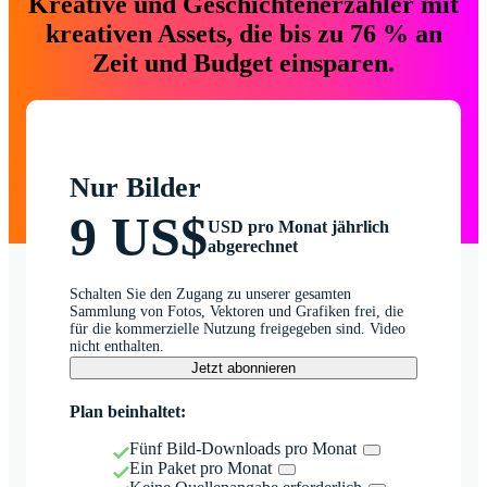
Kreative und Geschichtenerzähler mit
kreativen Assets, die bis zu 76 % an
Zeit und Budget einsparen.
Nur Bilder
9 US$
USD pro Monat jährlich
abgerechnet
Schalten Sie den Zugang zu unserer gesamten
Sammlung von Fotos, Vektoren und Grafiken frei, die
für die kommerzielle Nutzung freigegeben sind. Video
nicht enthalten.
Jetzt abonnieren
Plan beinhaltet:
Fünf Bild-Downloads pro Monat
Ein Paket pro Monat