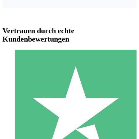
Vertrauen durch echte
Kundenbewertungen
Individuelle Credit-Pakete
Zahlen Sie nach Bedarf mit Download-Credits. Keine
monatliche Verpflichtung erforderlich.
1 Download
10
US$
00