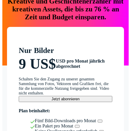
Kreative und Geschichtenerzähler mit
kreativen Assets, die bis zu 76 % an
Zeit und Budget einsparen.
Nur Bilder
9 US$
USD pro Monat jährlich
abgerechnet
Schalten Sie den Zugang zu unserer gesamten
Sammlung von Fotos, Vektoren und Grafiken frei, die
für die kommerzielle Nutzung freigegeben sind. Video
nicht enthalten.
Jetzt abonnieren
Plan beinhaltet:
Fünf Bild-Downloads pro Monat
Ein Paket pro Monat