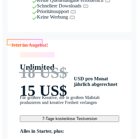
Keine Quellenangabe erforderlich
Schnellere Downloads
Prioritätssupport
Keine Werbung
Jetzt im Angebot!
Jetzt im Angebot!
Unlimited
18 US$
USD pro Monat
jährlich abgerechnet
15 US$
Für größere Kreative, die in großem Maßstab
produzieren und kreative Freiheit verlangen
7-Tage kostenlose Testversion
Alles in Starter, plus: