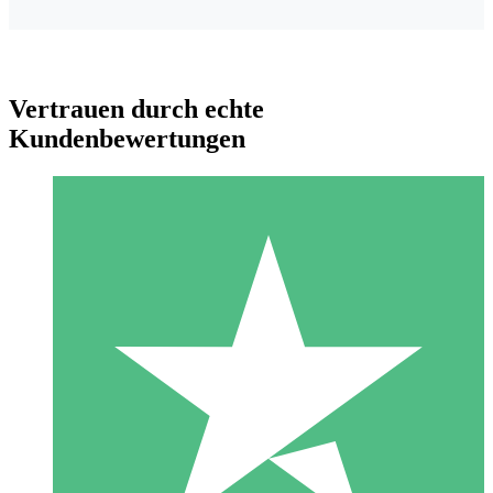
Vertrauen durch echte
Kundenbewertungen
Individuelle Credit-Pakete
Zahlen Sie nach Bedarf mit Download-Credits. Keine
monatliche Verpflichtung erforderlich.
1 Download
10
US$
00