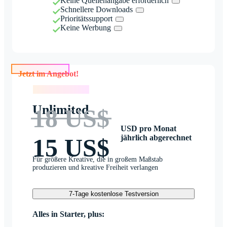
Keine Quellenangabe erforderlich
Schnellere Downloads
Prioritätssupport
Keine Werbung
Jetzt im Angebot!
Jetzt im Angebot!
Unlimited
18 US$
USD pro Monat
jährlich abgerechnet
15 US$
Für größere Kreative, die in großem Maßstab
produzieren und kreative Freiheit verlangen
7-Tage kostenlose Testversion
Alles in Starter, plus: