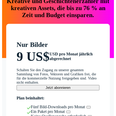
Kreative und Geschichtenerzähler mit
kreativen Assets, die bis zu 76 % an
Zeit und Budget einsparen.
Nur Bilder
9 US$
USD pro Monat jährlich
abgerechnet
Schalten Sie den Zugang zu unserer gesamten
Sammlung von Fotos, Vektoren und Grafiken frei, die
für die kommerzielle Nutzung freigegeben sind. Video
nicht enthalten.
Jetzt abonnieren
Plan beinhaltet:
Fünf Bild-Downloads pro Monat
Ein Paket pro Monat