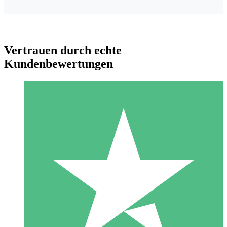
Vertrauen durch echte
Kundenbewertungen
Individuelle Credit-Pakete
Zahlen Sie nach Bedarf mit Download-Credits. Keine
monatliche Verpflichtung erforderlich.
1 Download
10
US$
00