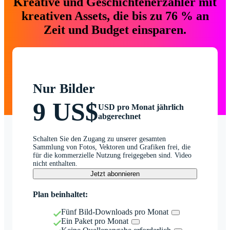
Kreative und Geschichtenerzähler mit
kreativen Assets, die bis zu 76 % an
Zeit und Budget einsparen.
Nur Bilder
9 US$
USD pro Monat jährlich
abgerechnet
Schalten Sie den Zugang zu unserer gesamten
Sammlung von Fotos, Vektoren und Grafiken frei, die
für die kommerzielle Nutzung freigegeben sind. Video
nicht enthalten.
Jetzt abonnieren
Plan beinhaltet:
Fünf Bild-Downloads pro Monat
Ein Paket pro Monat