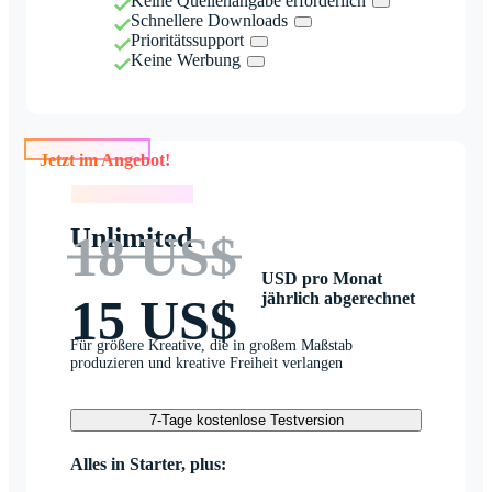
Keine Quellenangabe erforderlich
Schnellere Downloads
Prioritätssupport
Keine Werbung
Jetzt im Angebot!
Jetzt im Angebot!
Unlimited
18 US$
USD pro Monat
jährlich abgerechnet
15 US$
Für größere Kreative, die in großem Maßstab
produzieren und kreative Freiheit verlangen
7-Tage kostenlose Testversion
Alles in Starter, plus: