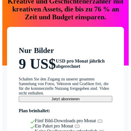
Kreative und Geschichtenerzähler mit
kreativen Assets, die bis zu 76 % an
Zeit und Budget einsparen.
Nur Bilder
9 US$
USD pro Monat jährlich
abgerechnet
Schalten Sie den Zugang zu unserer gesamten
Sammlung von Fotos, Vektoren und Grafiken frei, die
für die kommerzielle Nutzung freigegeben sind. Video
nicht enthalten.
Jetzt abonnieren
Plan beinhaltet:
Fünf Bild-Downloads pro Monat
Ein Paket pro Monat