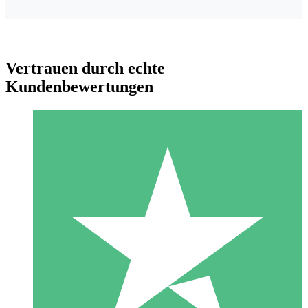
Vertrauen durch echte
Kundenbewertungen
Individuelle Credit-Pakete
Zahlen Sie nach Bedarf mit Download-Credits. Keine
monatliche Verpflichtung erforderlich.
1 Download
10
US$
00