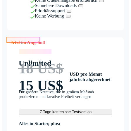
Keine Quellenangabe erforderlich
Schnellere Downloads
Prioritätssupport
Keine Werbung
Jetzt im Angebot!
Jetzt im Angebot!
Unlimited
18 US$
USD pro Monat
jährlich abgerechnet
15 US$
Für größere Kreative, die in großem Maßstab
produzieren und kreative Freiheit verlangen
7-Tage kostenlose Testversion
Alles in Starter, plus: