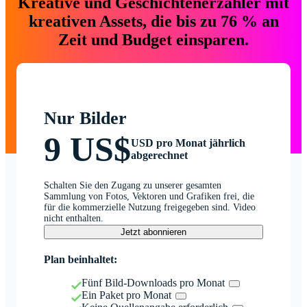
Kreative und Geschichtenerzähler mit
kreativen Assets, die bis zu 76 % an
Zeit und Budget einsparen.
Nur Bilder
9 US$
USD pro Monat jährlich
abgerechnet
Schalten Sie den Zugang zu unserer gesamten
Sammlung von Fotos, Vektoren und Grafiken frei, die
für die kommerzielle Nutzung freigegeben sind. Video
nicht enthalten.
Jetzt abonnieren
Plan beinhaltet:
Fünf Bild-Downloads pro Monat
Ein Paket pro Monat