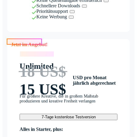
Keine Quellenangabe erforderlich
Schnellere Downloads
Prioritätssupport
Keine Werbung
Jetzt im Angebot!
Jetzt im Angebot!
Unlimited
18 US$
USD pro Monat
jährlich abgerechnet
15 US$
Für größere Kreative, die in großem Maßstab
produzieren und kreative Freiheit verlangen
7-Tage kostenlose Testversion
Alles in Starter, plus: