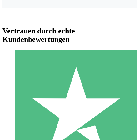
Vertrauen durch echte
Kundenbewertungen
Individuelle Credit-Pakete
Zahlen Sie nach Bedarf mit Download-Credits. Keine
monatliche Verpflichtung erforderlich.
1 Download
10
US$
00