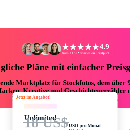
4.9
from 33.572 reviews on Trustpilot
liche Pläne mit einfacher Preis
hrende Marktplatz für Stockfotos, dem über
arken, Kreative und Geschichtenerzähler mi
Jetzt im Angebot!
76 % an Zeit und Budget einsparen.
Jetzt im Angebot!
Unlimited
18 US$
USD pro Monat