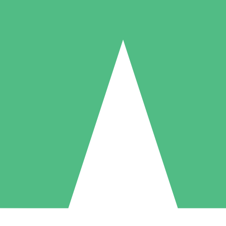
Individuelle Credit-Pakete
 nach Bedarf mit Download-Credits. Keine monatliche Verpflichtung er
1 Download
5 Downloads
10 Downloa
10
15
20
US$
00
US$
00
US$
0